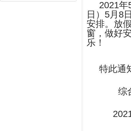
2021
年
5
8
日）
月
安排。放
窗，做好
乐！
特此通
综
202